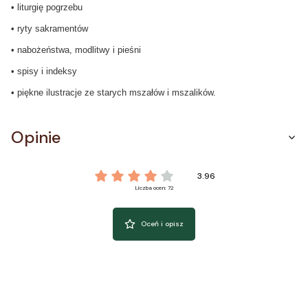
• liturgię pogrzebu
• ryty sakramentów
• nabożeństwa, modlitwy i pieśni
• spisy i indeksy
• piękne ilustracje ze starych mszałów i mszalików.
Opinie
3.96
Liczba ocen: 72
Oceń i opisz