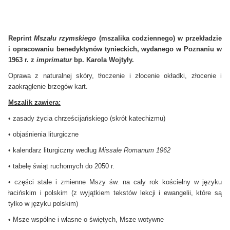
Reprint
Mszału rzymskiego
(mszalika codziennego) w przekładzie
i opracowaniu benedyktynów tynieckich, wydanego w Poznaniu w
1963 r. z
imprimatur
bp. Karola Wojtyły.
Oprawa z naturalnej skóry, tłoczenie i złocenie okładki, złocenie i
zaokrąglenie brzegów kart.
Mszalik zawiera:
• zasady życia chrześcijańskiego (skrót katechizmu)
• objaśnienia liturgiczne
• kalendarz liturgiczny według
Missale Romanum 1962
• tabelę świąt ruchomych do 2050 r.
• części stałe i zmienne Mszy św. na cały rok kościelny w języku
łacińskim i polskim (z wyjątkiem tekstów lekcji i ewangelii, które są
tylko w języku polskim)
• Msze wspólne i własne o świętych, Msze wotywne