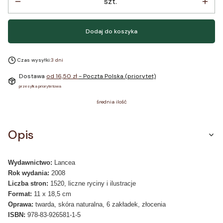
szt.
Dodaj do koszyka
Czas wysyłki:
3 dni
Dostawa
od 16,50 zł
- Poczta Polska (priorytet)
przesyłka priorytetowa
średnia ilość
Opis
Wydawnictwo:
Lancea
Rok wydania:
2008
Liczba stron:
1520, liczne ryciny i ilustracje
Format:
11 x 18,5 cm
Oprawa:
twarda, skóra naturalna, 6 zakładek, złocenia
ISBN:
978-83-926581-1-5