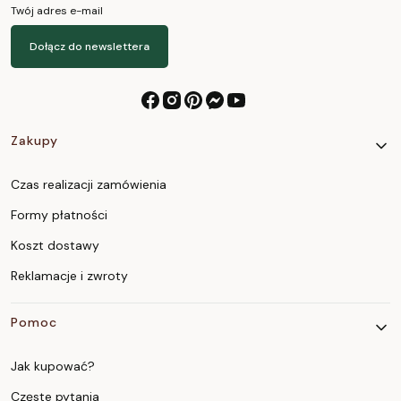
Twój adres e-mail
Dołącz do newslettera
Linki w stopce
Zakupy
Czas realizacji zamówienia
Formy płatności
Koszt dostawy
Reklamacje i zwroty
Pomoc
Jak kupować?
Częste pytania