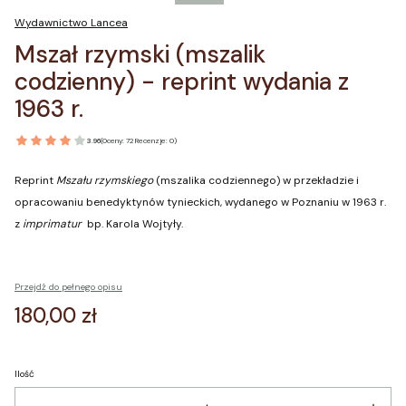
Wydawnictwo Lancea
Mszał rzymski (mszalik
codzienny) - reprint wydania z
1963 r.
3.96
(Oceny: 72 Recenzje: 0)
Reprint
Mszału rzymskiego
(mszalika codziennego) w przekładzie i
opracowaniu benedyktynów tynieckich, wydanego w Poznaniu w 1963 r.
z
imprimatur
bp. Karola Wojtyły.
Przejdź do pełnego opisu
Cena
180,00 zł
Ilość