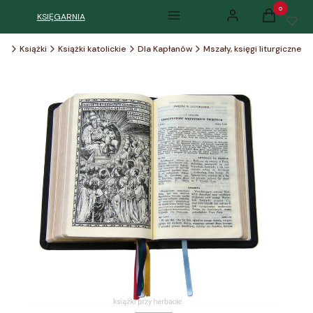
Produkty w k
KSIĘGARNIA
Menu
Zaloguj się
Koszyk
cie
Książki
Książki katolickie
Dla Kapłanów
Mszały, księgi liturgiczne