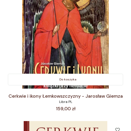
Do koszyka
Cerkwie i ikony Łemkowszczyzny - Jarosław Giemza
Libra PL
Cena
159,00 zł