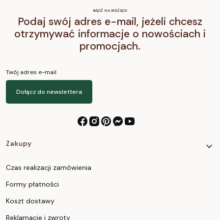
BĄDŹ NA BIEŻĄCO
Podaj swój adres e-mail, jeżeli chcesz
otrzymywać informacje o nowościach i
promocjach.
Twój adres e-mail
Dołącz do newslettera
Linki w stopce
Zakupy
Czas realizacji zamówienia
Formy płatności
Koszt dostawy
Reklamacje i zwroty