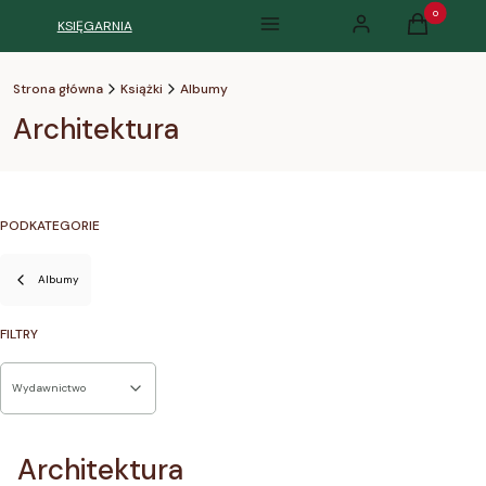
Produkty w k
KSIĘGARNIA
Menu
Zaloguj się
Koszyk
Strona główna
Książki
Albumy
Architektura
PODKATEGORIE
Albumy
FILTRY
Wydawnictwo
Koniec filtrów
Architektura