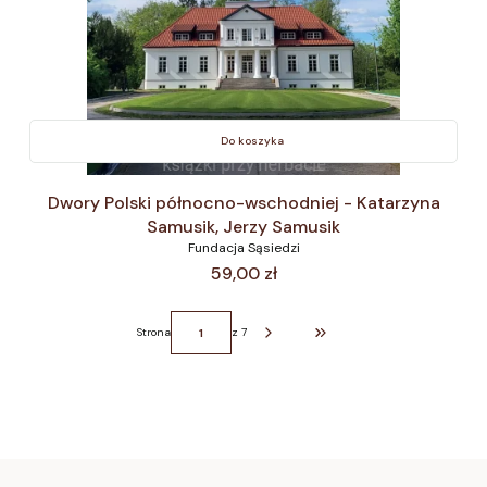
Do koszyka
Dwory Polski północno-wschodniej - Katarzyna
Samusik, Jerzy Samusik
Fundacja Sąsiedzi
Cena
59,00 zł
Strona
z 7
Przejdź do ostatniej strony z p