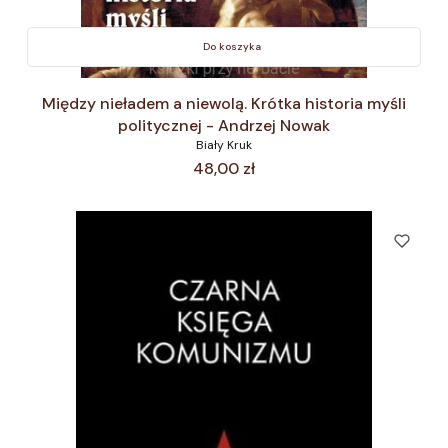
Do koszyka
Między nieładem a niewolą. Krótka historia myśli
politycznej - Andrzej Nowak
Biały Kruk
Cena
48,00 zł