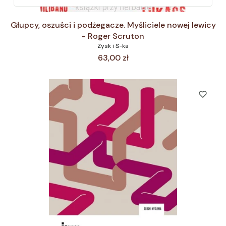
Głupcy, oszuści i podżegacze. Myśliciele nowej lewicy
- Roger Scruton
Zysk i S-ka
Cena
63,00 zł