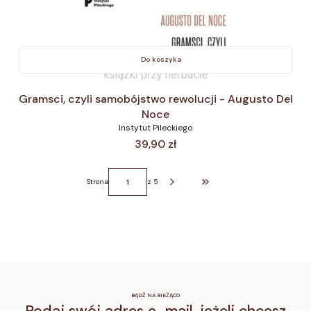
Do koszyka
Gramsci, czyli samobójstwo rewolucji - Augusto Del
Noce
Instytut Pileckiego
Cena
39,90 zł
Strona
z 5
Przejdź do ostatniej strony z p
BĄDŹ NA BIEŻĄCO