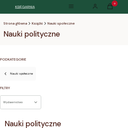
Produkty w k
KSIĘGARNIA
Menu
Zaloguj się
Koszyk
Strona główna
Książki
Nauki społeczne
Nauki polityczne
PODKATEGORIE
Nauki społeczne
FILTRY
Wydawnictwo
Koniec filtrów
Nauki polityczne