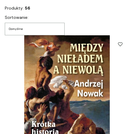
Produkty:
56
Lista produktów
Sortowanie:
Domyślne