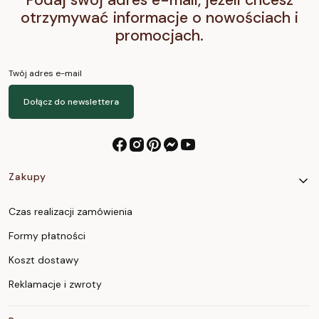
Podaj swój adres e-mail, jeżeli chcesz
otrzymywać informacje o nowościach i
promocjach.
Twój adres e-mail
Dołącz do newslettera
Linki w stopce
Zakupy
Czas realizacji zamówienia
Formy płatności
Koszt dostawy
Reklamacje i zwroty