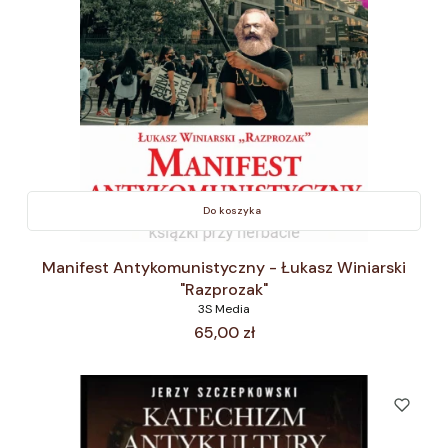
Do koszyka
Manifest Antykomunistyczny - Łukasz Winiarski
"Razprozak"
3S Media
Cena
65,00 zł