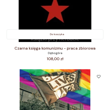
Do koszyka
Czarna księga komunizmu - praca zbiorowa
Dębogóra
Cena
108,00 zł