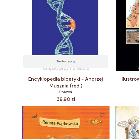
Niedostępny
Encyklopedia bioetyki - Andrzej
Ilustro
Muszala (red.)
Polwen
Cena
39,90 zł