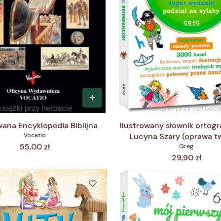
wana Encyklopedia Biblijna
Ilustrowany słownik ortogr
Vocatio
Lucyna Szary (oprawa t
Cena
55,00 zł
Greg
Cena
29,90 zł