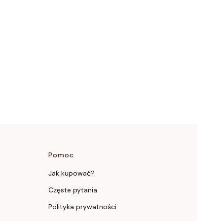
y z produktami
e
Pomoc
Jak kupować?
Częste pytania
Polityka prywatności