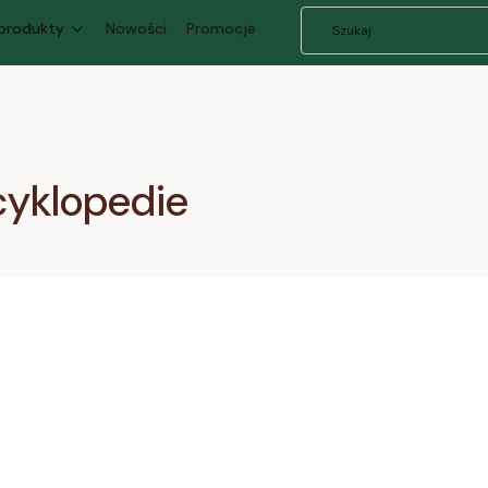
 produkty
Nowości
Promocje
ncyklopedie