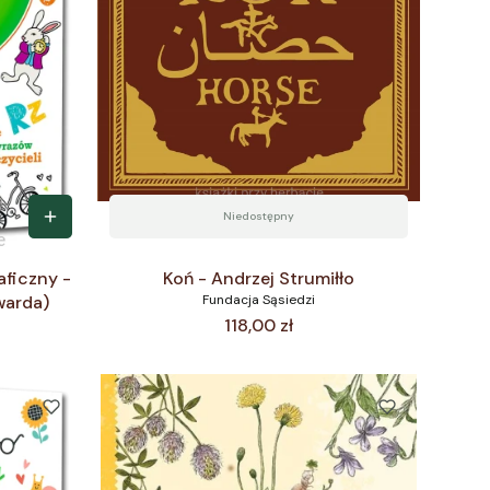
Niedostępny
aficzny -
Koń - Andrzej Strumiłło
warda)
Fundacja Sąsiedzi
Cena
118,00 zł