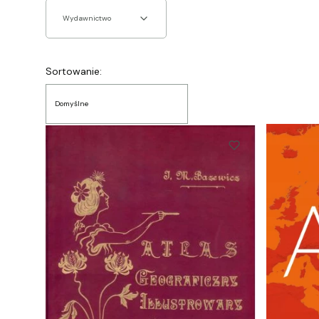
Wydawnictwo
Koniec filtrów
Lista produktów
Sortowanie:
Domyślne