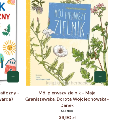
aficzny -
Mój pierwszy zielnik - Maja
warda)
Graniszewska, Dorota Wojciechowska-
Danek
Multico
Cena
39,90 zł