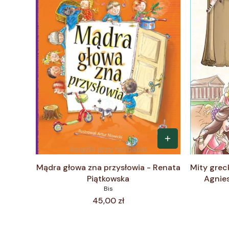
Mądra głowa zna przysłowia - Renata
Mity greck
Piątkowska
Agnie
Bis
Cena
45,00 zł