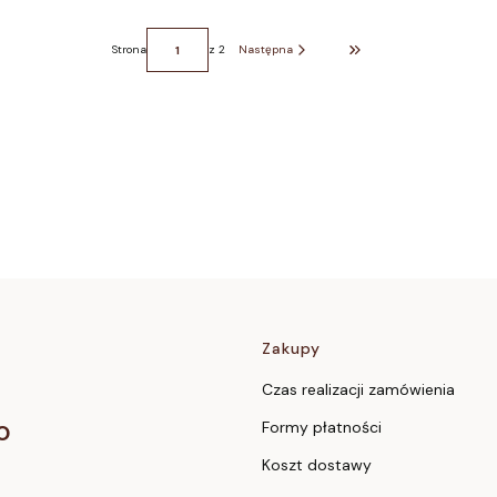
Strona
z 2
Następna
Przejdź do ostatniej stron
Linki w stopc
Zakupy
Czas realizacji zamówienia
o
Formy płatności
Koszt dostawy