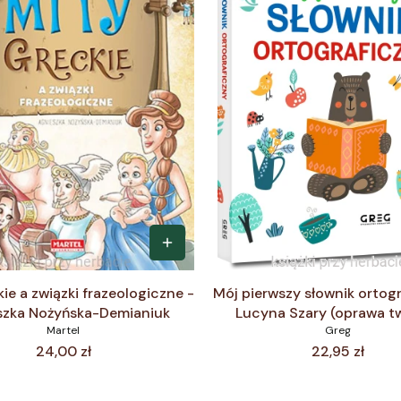
ie a związki frazeologiczne -
Mój pierwszy słownik ortogr
szka Nożyńska-Demianiuk
Lucyna Szary (oprawa t
Martel
Greg
Cena
Cena
24,00 zł
22,95 zł