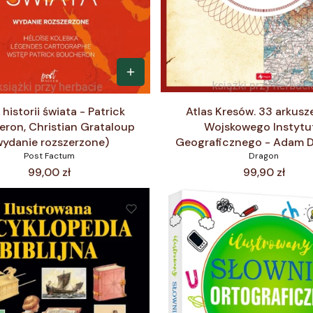
 historii świata - Patrick
Atlas Kresów. 33 arkus
ron, Christian Grataloup
Wojskowego Instytu
wydanie rozszerzone)
Geograficznego - Adam D
Post Factum
Dragon
Cena
Cena
99,00 zł
99,90 zł