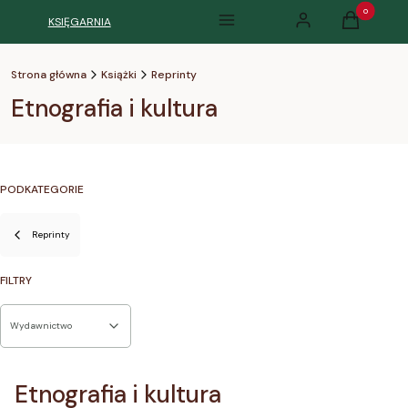
Produkty w k
KSIĘGARNIA
Menu
Zaloguj się
Koszyk
Strona główna
Książki
Reprinty
Etnografia i kultura
PODKATEGORIE
Reprinty
FILTRY
Wydawnictwo
Koniec filtrów
Etnografia i kultura