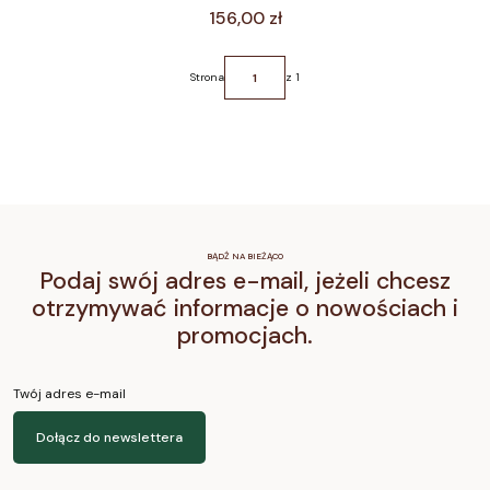
Cena
156,00 zł
Strona
z 1
BĄDŹ NA BIEŻĄCO
Podaj swój adres e-mail, jeżeli chcesz
otrzymywać informacje o nowościach i
promocjach.
Twój adres e-mail
Dołącz do newslettera