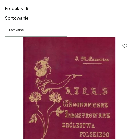
Produkty:
9
Lista produktów
Sortowanie:
Domyślne