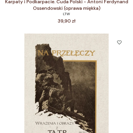
Karpaty i Podkarpacie. Cuda Polski - Antoni Ferdynand
Ossendowski (oprawa miękka)
LTW
Cena
39,90 zł