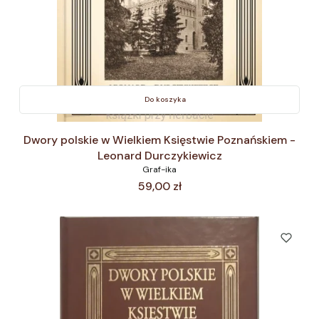
Do koszyka
Dwory polskie w Wielkiem Księstwie Poznańskiem -
Leonard Durczykiewicz
Graf-ika
Cena
59,00 zł