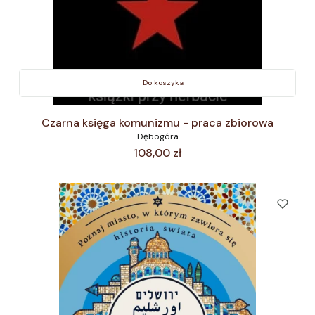
Do koszyka
Czarna księga komunizmu - praca zbiorowa
Dębogóra
Cena
108,00 zł