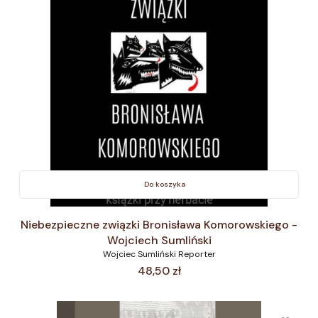
Do koszyka
Niebezpieczne związki Bronisława Komorowskiego -
Wojciech Sumliński
Wojciec Sumliński Reporter
Cena
48,50 zł