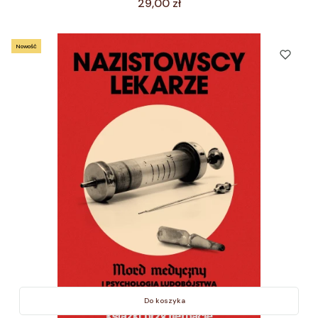
Cena
29,00 zł
Nowość
Do koszyka