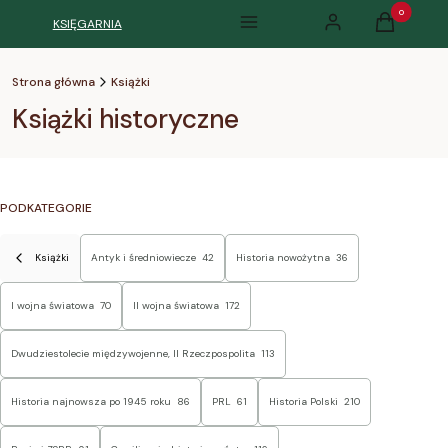
Produkty w k
KSIĘGARNIA
Menu
Zaloguj się
Koszyk
Strona główna
Książki
Książki historyczne
PODKATEGORIE
Książki
Antyk i średniowiecze
42
Historia nowożytna
36
I wojna światowa
70
II wojna światowa
172
Dwudziestolecie międzywojenne, II Rzeczpospolita
113
Historia najnowsza po 1945 roku
86
PRL
61
Historia Polski
210