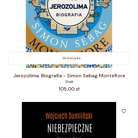
Do koszyka
Jerozolima. Biografia - Simon Sebag Montefiore
Znak
Cena
105,00 zł