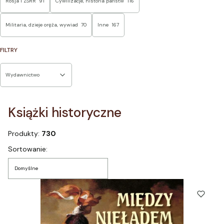
Rosja i ZSRR
91
Cywilizacje, historia państw
116
Militaria, dzieje oręża, wywiad
70
Inne
167
FILTRY
Wydawnictwo
Koniec filtrów
Książki historyczne
Produkty:
730
Lista produktów
Sortowanie:
Domyślne