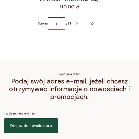
Cena
110,00 zł
Strona
z 61
Przejdź do ostatniej strony z 
BĄDŹ NA BIEŻĄCO
Podaj swój adres e-mail, jeżeli chcesz
otrzymywać informacje o nowościach i
promocjach.
Twój adres e-mail
Dołącz do newslettera