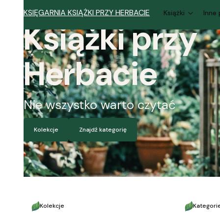
KSIĘGARNIA KSIĄŻKI PRZY HERBACIE
Książki
Inne
Książki przy
Herbacie
Nie wszystko warto czytać
Kolekcje
Znajdź kategorię
Kolekcje
Kategori