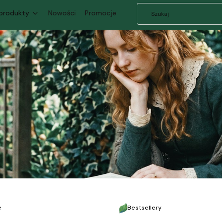
 produkty
Nowości
Promocje
e
Bestsellery