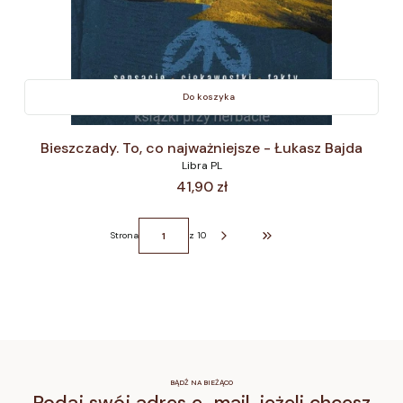
Do koszyka
Bieszczady. To, co najważniejsze - Łukasz Bajda
Libra PL
Cena
41,90 zł
Strona
z 10
Przejdź do ostatniej strony z 
BĄDŹ NA BIEŻĄCO