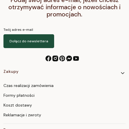
Podaj swój adres e-mail, jeżeli chcesz
otrzymywać informacje o nowościach i
promocjach.
Twój adres e-mail
Dołącz do newslettera
Linki w stopce
Zakupy
Czas realizacji zamówienia
Formy płatności
Koszt dostawy
Reklamacje i zwroty