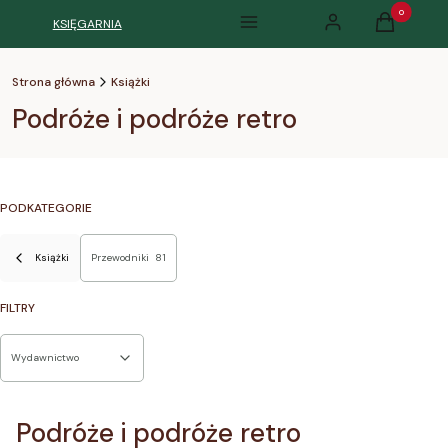
Produkty w k
KSIĘGARNIA
Menu
Zaloguj się
Koszyk
Strona główna
Książki
Podróże i podróże retro
PODKATEGORIE
Książki
Przewodniki
81
FILTRY
Wydawnictwo
Koniec filtrów
Podróże i podróże retro