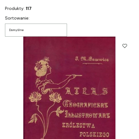
Produkty:
117
Lista produktów
Sortowanie:
Domyślne