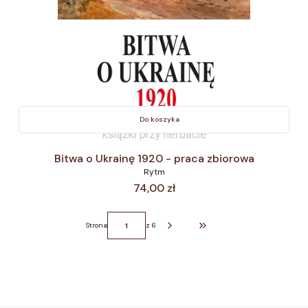
Do koszyka
Bitwa o Ukrainę 1920 - praca zbiorowa
Rytm
Cena
74,00 zł
Strona
z 6
Przejdź do ostatniej strony z p