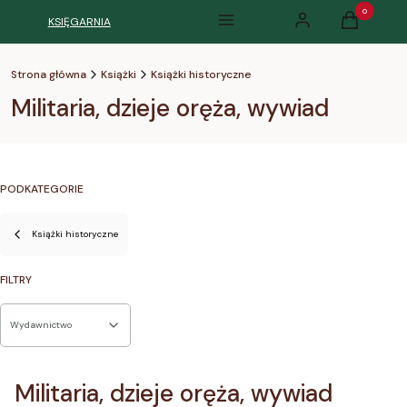
Produkty w k
KSIĘGARNIA
Menu
Zaloguj się
Koszyk
Strona główna
Książki
Książki historyczne
Militaria, dzieje oręża, wywiad
PODKATEGORIE
Książki historyczne
FILTRY
Wydawnictwo
Koniec filtrów
Militaria, dzieje oręża, wywiad