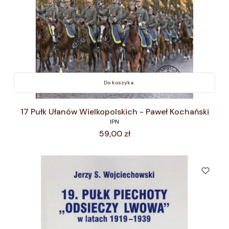
Do koszyka
17 Pułk Ułanów Wielkopolskich - Paweł Kochański
IPN
Cena
59,00 zł