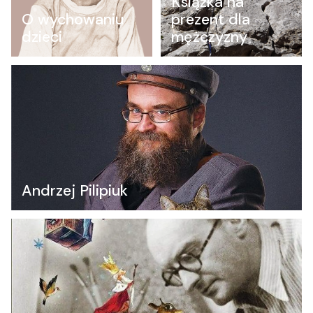
Książka na
O wychowaniu
prezent dla
dzieci
mężczyzny
Andrzej Pilipiuk