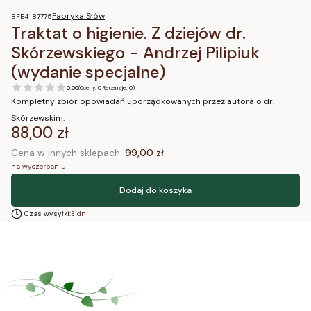
Fabryka Słów
BFE4-87775
Traktat o higienie. Z dziejów dr.
Skórzewskiego - Andrzej Pilipiuk
(wydanie specjalne)
0.00
(Oceny: 0 Recenzje: 0)
Kompletny zbiór opowiadań uporządkowanych przez autora o dr.
Skórzewskim.
Cena
88,00 zł
Cena w innych sklepach:
99,00 zł
na wyczerpaniu
Dodaj do koszyka
Czas wysyłki:
3 dni
Blog