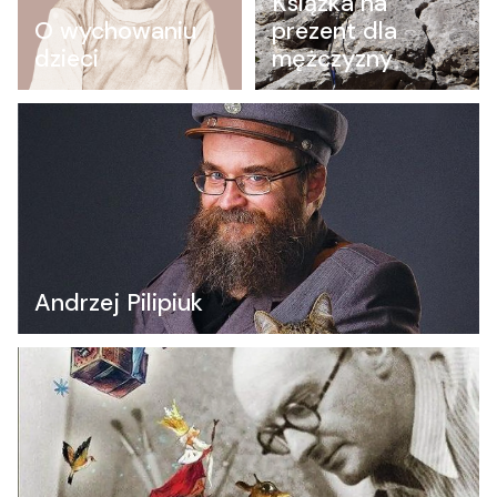
Książka na
O wychowaniu
prezent dla
dzieci
mężczyzny
Andrzej Pilipiuk