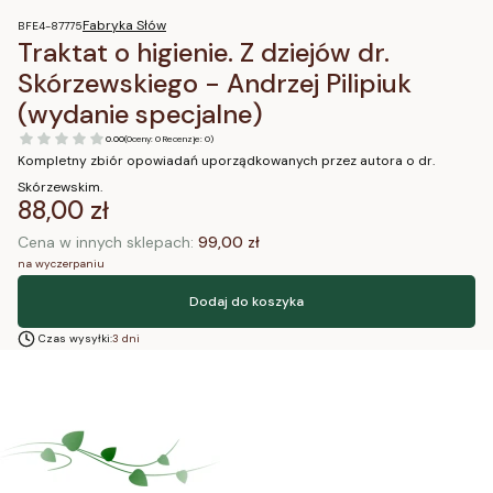
Fabryka Słów
BFE4-87775
Traktat o higienie. Z dziejów dr.
Skórzewskiego - Andrzej Pilipiuk
(wydanie specjalne)
0.00
(Oceny: 0 Recenzje: 0)
Kompletny zbiór opowiadań uporządkowanych przez autora o dr.
Skórzewskim.
Cena
88,00 zł
Cena w innych sklepach:
99,00 zł
na wyczerpaniu
Dodaj do koszyka
Czas wysyłki:
3 dni
Blog