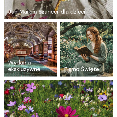
Jan Marcin Szancer dla dzieci
Wydania
ekskluzywne
Pismo Święte