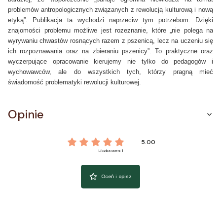
problemów antropologicznych związanych z rewolucją kulturową i nową
etyką”. Publikacja ta wychodzi naprzeciw tym potrzebom. Dzięki
znajomości problemu możliwe jest rozeznanie, które „nie polega na
wyrywaniu chwastów rosnących razem z pszenicą, lecz na uczeniu się
ich rozpoznawania oraz na zbieraniu pszenicy”. To praktyczne oraz
wyczerpujące opracowanie kierujemy nie tylko do pedagogów i
wychowawców, ale do wszystkich tych, którzy pragną mieć
świadomość problematyki rewolucji kulturowej.
Opinie
5.00
Liczba ocen: 1
Oceń i opisz