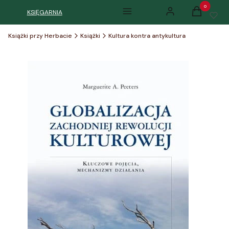
Produkty w k
KSIĘGARNIA
Menu
Zaloguj się
Koszyk
Książki przy Herbacie
Książki
Kultura kontra antykultura