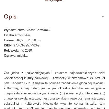
na wyczerpaniu
Opis
Wydawnictwo Sióstr Loretanek
Liczba stron:
264
Format:
16,50 x 23,50 cm
ISBN:
978-83-7257-403-9
Rok wydania:
2010
Oprawa:
miękka
Oto jedno z „najważniejszych i zarazem najodważniejszych dzieł
współczesnej kultury naukowej” – zaznaczył w przedmowie ks. prof. dr
hab. Tadeusz Guz. Książka ta porusza zagadnienie globalnej rewolucji
kulturowej, której celem jest – jak określiła Autorka we wstępie –
„rozprzestrzenienie na całym świecie (...) nowej etyki, która ma (...)
charakter sekularystyczny; jest ona wynikiem rewolucji feministycznej,
seksualnej i kulturowej”. Niezwykle więc to cenna książka, tym
bardziej, że współcześnie „panuje ogromna niewiedza na temat