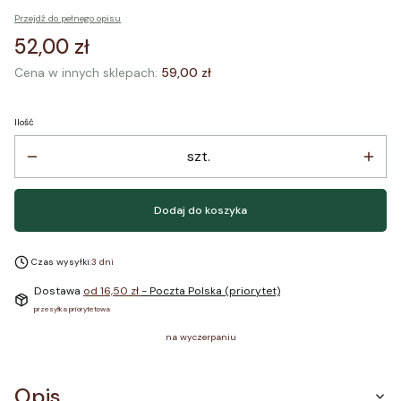
Przejdź do pełnego opisu
Cena
52,00 zł
Cena w innych sklepach:
59,00 zł
Ilość
szt.
Dodaj do koszyka
Czas wysyłki:
3 dni
Dostawa
od 16,50 zł
- Poczta Polska (priorytet)
przesyłka priorytetowa
na wyczerpaniu
Opis