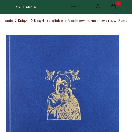
Produkty w k
KSIĘGARNIA
Menu
Zaloguj się
Koszyk
Herbacie
Książki
Książki katolickie
Modlitewniki, modlitwa, rozważania