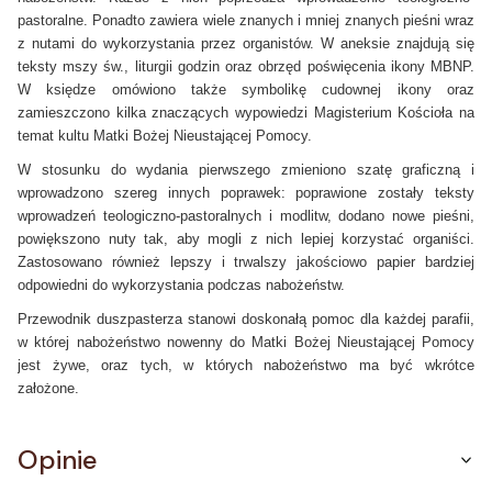
pastoralne. Ponadto zawiera wiele znanych i mniej znanych pieśni wraz
z nutami do wykorzystania przez organistów. W aneksie znajdują się
teksty mszy św., liturgii godzin oraz obrzęd poświęcenia ikony MBNP.
W księdze omówiono także symbolikę cudownej ikony oraz
zamieszczono kilka znaczących wypowiedzi Magisterium Kościoła na
temat kultu Matki Bożej Nieustającej Pomocy.
W stosunku do wydania pierwszego zmieniono szatę graficzną i
wprowadzono szereg innych poprawek: poprawione zostały teksty
wprowadzeń teologiczno-pastoralnych i modlitw, dodano nowe pieśni,
powiększono nuty tak, aby mogli z nich lepiej korzystać organiści.
Zastosowano również lepszy i trwalszy jakościowo papier bardziej
odpowiedni do wykorzystania podczas nabożeństw.
Przewodnik duszpasterza stanowi doskonałą pomoc dla każdej parafii,
w której nabożeństwo nowenny do Matki Bożej Nieustającej Pomocy
jest żywe, oraz tych, w których nabożeństwo ma być wkrótce
założone.
Opinie