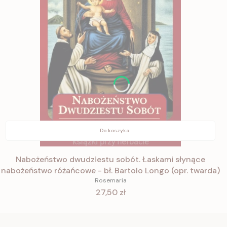
Do koszyka
Nabożeństwo dwudziestu sobót. Łaskami słynące
nabożeństwo różańcowe - bł. Bartolo Longo (opr. twarda)
Rosemaria
Cena
27,50 zł