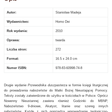
Autor:
Stanisław Madeja
Wydawnictwo:
Homo Dei
Rok wydania:
2010
Oprawa:
twarda
Liczba stron:
272
Format:
16.5 x 24.0 cm
Numer ISBN:
978-83-60998-74-8
Drugie wydanie
Przewodnika duszpasterza
w formie księgi liturgicznej
do prowadzenia nabożeństw do Matki Bożej Nieustającej Pomocy.
Teksty zostały zatwierdzone do użytku w kościołach w Polsce. Oprócz
Nowenny Nieustannej zawiera również Godzinki do MBNP,
Nabożeństwo 9-dniowe, Akatyst, litanie oraz szereg innych
nabożeństw. Każde z nich poprzedza wprowadzenie teologiczno-