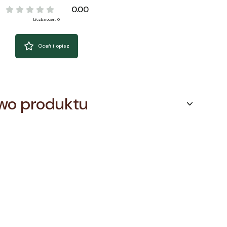
0.00
Liczba ocen: 0
Oceń i opisz
wo produktu