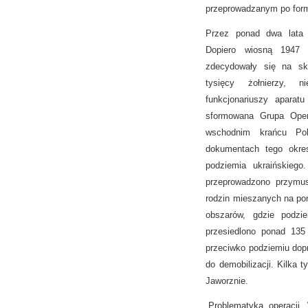
przeprowadzanym po form
Przez ponad dwa lata 
Dopiero wiosną 1947 
zdecydowały się na sk
tysięcy żołnierzy, 
funkcjonariuszy aparatu
sformowana Grupa Opera
wschodnim krańcu Pol
dokumentach tego okres
podziemia ukraińskiego
przeprowadzono przymuso
rodzin mieszanych na pon
obszarów, gdzie podzi
przesiedlono ponad 135
przeciwko podziemiu dopr
do demobilizacji. Kilka
Jaworznie.
„Problematyka operacji 