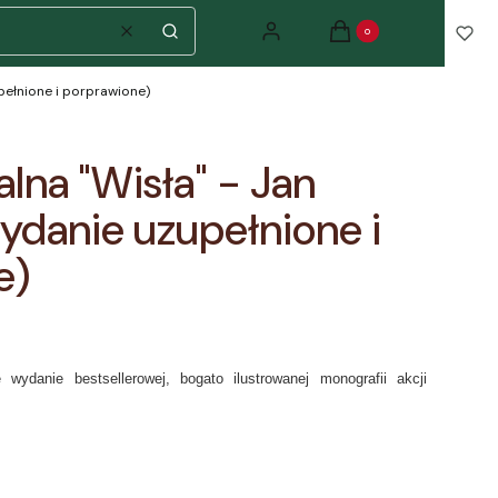
Produkty w koszyku: 0. Zo
Zaloguj się
Koszyk
Wyczyść
Szukaj
upełnione i porprawione)
alna "Wisła" - Jan
wydanie uzupełnione i
e)
wydanie bestsellerowej, bogato ilustrowanej monografii akcji