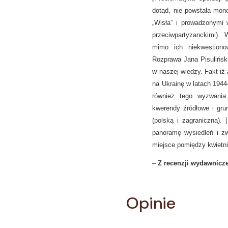
dotąd, nie powstała mono
„Wisła” i prowadzonymi 
przeciwpartyzanckimi).
mimo ich niekwestionow
Rozprawa Jana Pisuliński
w naszej wiedzy. Fakt iż
na Ukrainę w latach 1944
również tego wyzwania
kwerendy źródłowe i grun
(polską i zagraniczną). 
panoramę wysiedleń i zw
miejsce pomiędzy kwietni
–
Z recenzji wydawnicze
Opinie