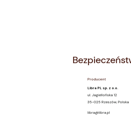
Bezpieczeńst
Producent
Libra PL sp. z o.o.
ul. Jagiellońska 12
35-025 Rzeszów, Polska
libra@libra.pl