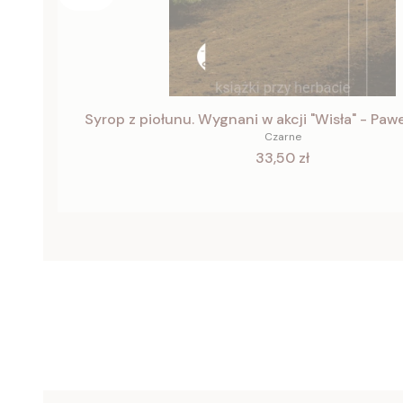
Syrop z piołunu. Wygnani w akcji "Wisła" - Paw
Czarne
Cena
33,50 zł