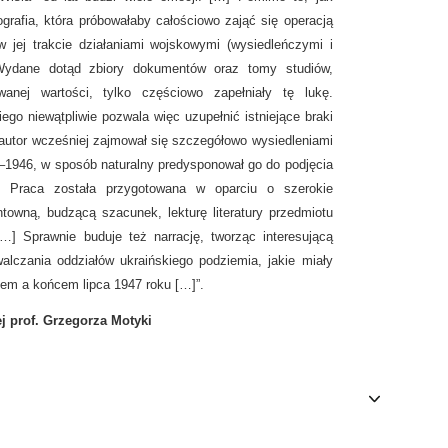
grafia, która próbowałaby całościowo zająć się operacją
w jej trakcie działaniami wojskowymi (wysiedleńczymi i
 Wydane dotąd zbiory dokumentów oraz tomy studiów,
anej wartości, tylko częściowo zapełniały tę lukę.
ego niewątpliwie pozwala więc uzupełnić istniejące braki
 autor wcześniej zajmował się szczegółowo wysiedleniami
–1946, w sposób naturalny predysponował go do podjęcia
. Praca została przygotowana w oparciu o szerokie
towną, budzącą szacunek, lekturę literatury przedmiotu
[…] Sprawnie buduje też narrację, tworząc interesującą
alczania oddziałów ukraińskiego podziemia, jakie miały
em a końcem lipca 1947 roku […]”.
j prof. Grzegorza Motyki