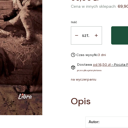
Cena w innych sklepach:
69,90
Ilość
szt.
Czas wysyłki:
3 dni
Dostawa
od 16,50 zł
- Poczta P
przesyłka priorytetowa
na wyczerpaniu
Opis
Autor: