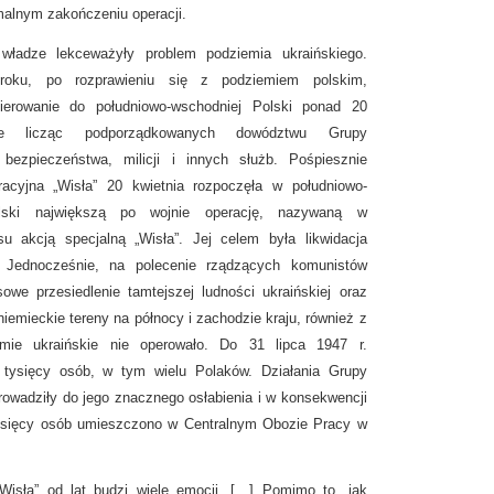
alnym zakończeniu operacji.
władze lekceważyły problem podziemia ukraińskiego.
roku, po rozprawieniu się z podziemiem polskim,
ierowanie do południowo-wschodniej Polski ponad 20
nie licząc podporządkowanych dowództwu Grupy
 bezpieczeństwa, milicji i innych służb. Pośpiesznie
cyjna „Wisła” 20 kwietnia rozpoczęła w południowo-
ski największą po wojnie operację, nazywaną w
u akcją specjalną „Wisła”. Jej celem była likwidacja
. Jednocześnie, na polecenie rządzących komunistów
we przesiedlenie tamtejszej ludności ukraińskiej oraz
iemieckie tereny na północy i zachodzie kraju, również z
emie ukraińskie nie operowało. Do 31 lipca 1947 r.
 tysięcy osób, w tym wielu Polaków. Działania Grupy
owadziły do jego znacznego osłabienia i w konsekwencji
 tysięcy osób umieszczono w Centralnym Obozie Pracy w
„Wisła” od lat budzi wiele emocji. […] Pomimo to, jak