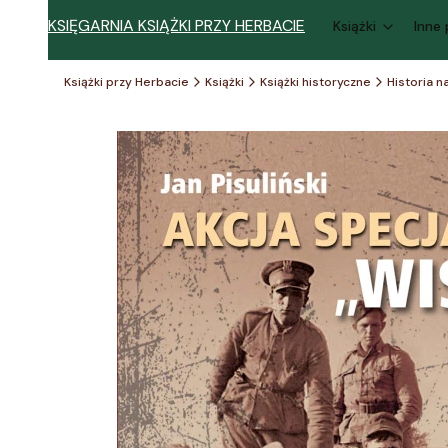
KSIĘGARNIA KSIĄŻKI PRZY HERBACIE
Książki
Inne
Książki przy Herbacie
Książki
Książki historyczne
Historia 