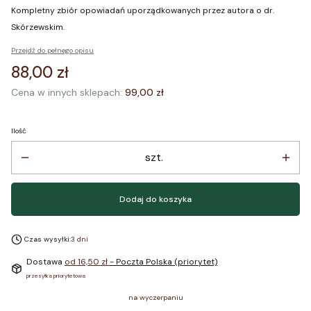
Kompletny zbiór opowiadań uporządkowanych przez autora o dr.
Skórzewskim.
Przejdź do pełnego opisu
Cena
88,00 zł
Cena w innych sklepach:
99,00 zł
Ilość
szt.
Dodaj do koszyka
Czas wysyłki:
3 dni
Dostawa
od 16,50 zł
- Poczta Polska (priorytet)
przesyłka priorytetowa
na wyczerpaniu