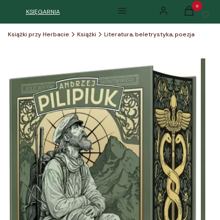
Produkty w k
KSIĘGARNIA
Menu
Zaloguj się
Koszyk
Książki przy Herbacie
Książki
Literatura, beletrystyka, poezja