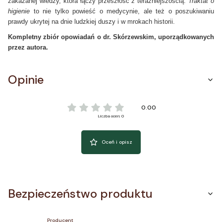
zakazanej wiedzy, która łączy przeszłość z teraźniejszością.
Traktat o
higienie
to nie tylko powieść o medycynie, ale też o poszukiwaniu
prawdy ukrytej na dnie ludzkiej duszy i w mrokach historii.
Kompletny zbiór opowiadań o dr. Skórzewskim, uporządkowanych
przez autora.
Opinie
0.00
Liczba ocen: 0
Oceń i opisz
Bezpieczeństwo produktu
Producent