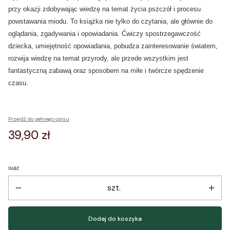
przy okazji zdobywając wiedzę na temat życia pszczół i procesu
powstawania miodu. To książka nie tylko do czytania, ale głównie do
oglądania, zgadywania i opowiadania. Ćwiczy spostrzegawczość
dziecka, umiejętność opowiadania, pobudza zainteresowanie światem,
rozwija wiedzę na temat przyrody, ale przede wszystkim jest
fantastyczną zabawą oraz sposobem na miłe i twórcze spędzenie
czasu.
Przejdź do pełnego opisu
Cena
39,90 zł
Ilość
szt.
Dodaj do koszyka