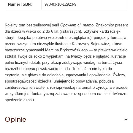
Numer ISBN:
978-83-10-12923-9
Kolejny tom bestsellerowej serii
Opowiem ci, mamo
. Znakomity prezent
dla dzieci w wieku od 2 do 6 lat (i starszych). Sztywne kartki (dzięki
którym książka przetrwa wielokrotne przeglądanie), poręczny format, a
przede wszystkim niezwykłe ilustracje Katarzyny Bajerowicz, którym
towarzyszą rymowanki Marcina Brykczyńskiego — to prawdziwe dzieło
sztuki! Twoje dziecko z wypiekami na twarzy będzie oglądać ilustracje
pełne licznych detali, przy okazji zdobywając wiedzę na temat życia
pszczół i procesu powstawania miodu. To książka nie tylko do
czytania, ale głównie do oglądania, zgadywania i opowiadania. Ćwiczy
spostrzegawczość dziecka, umiejętność opowiadania, pobudza
zainteresowanie światem, rozwija wiedzę na temat przyrody, ale przede
wszystkim jest fantastyczną zabawą oraz sposobem na miłe i twórcze
spędzenie czasu.
Opinie