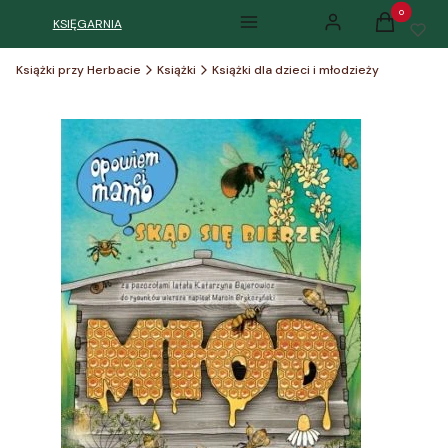
Produkty w k
KSIĘGARNIA
Menu
Zaloguj się
Koszyk
Książki przy Herbacie
Książki
Książki dla dzieci i młodzieży