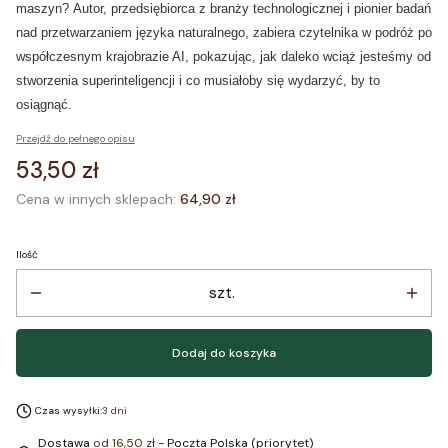
maszyn? Autor
, przedsiębiorca z branży technologicznej i pionier badań
nad przetwarzaniem języka naturalnego, zabiera czytelnika w podróż po
współczesnym krajobrazie AI, pokazując, jak daleko wciąż jesteśmy od
stworzenia superinteligencji i co musiałoby się wydarzyć, by to
osiągnąć.
Przejdź do pełnego opisu
Cena
53,50 zł
Cena w innych sklepach:
64,90 zł
Ilość
szt.
Dodaj do koszyka
Czas wysyłki:
3 dni
Dostawa
od 16,50 zł
- Poczta Polska (priorytet)