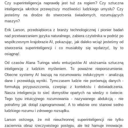
Czy superinteligencja naprawdę jest tuż za rogiem? Czy sztuczna
inteligencja wkrótce przewyższy możliwości ludzkiego umysłu? Czy
jesteśmy na drodze do stworzenia świadomych, rozumujących
maszyn?
Erik Larson, przedsiębiorca z branży technologicznej i pionier badań
nad przetwarzaniem języka naturalnego, zabiera czytelnika w podróż po
współczesnym krajobrazie AI, pokazując, jak daleko wciąż jesteśmy od
stworzenia superinteligencji i co musiałoby się wydarzyć, by to
osiągnąć.
Od czasów Alana Turinga wielu entuzjastów AI utożsamia sztuczną
inteligencję z ludzkim myśleniem. To poważne nieporozumienie.
Obecne systemy AI bazują na rozumowaniu indukcyjnym - analizują
dane i przewidują wyniki. Tymczasem ludzie nie porównują danych -
formułują przypuszczenia, czerpiąc z kontekstu i doświadczenia.
Nasza inteligencja to sieć domysłów opartych na wiedzy o świecie.
Tego typu intuicyjnego rozumowania - nazywanego abdukcją - nie
potrafimy jak dotąd zaprogramować. A to właśnie ono stanowi sedno
ludzkiego rozumu i zdrowego rozsądku.
Larson ostrzega, że mit nieuchronnej superinteligencji nie tylko
zaciemnia obraz rzeczywistego postępu, ale też hamuje innowacje.