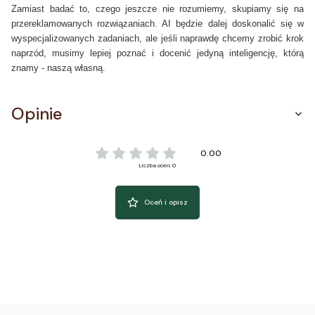
Zamiast badać to, czego jeszcze nie rozumiemy, skupiamy się na
przereklamowanych rozwiązaniach. AI będzie dalej doskonalić się w
wyspecjalizowanych zadaniach, ale jeśli naprawdę chcemy zrobić krok
naprzód, musimy lepiej poznać i docenić jedyną inteligencję, którą
znamy - naszą własną.
Opinie
0.00
Liczba ocen: 0
Oceń i opisz