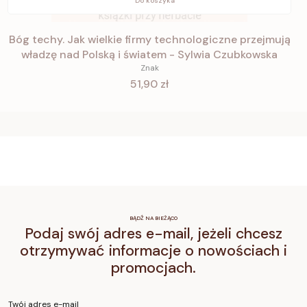
Do koszyka
Bóg techy. Jak wielkie firmy technologiczne przejmują
władzę nad Polską i światem - Sylwia Czubkowska
Znak
Cena
51,90 zł
BĄDŹ NA BIEŻĄCO
Podaj swój adres e-mail, jeżeli chcesz
otrzymywać informacje o nowościach i
promocjach.
Twój adres e-mail