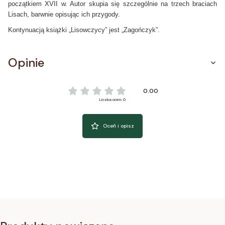
początkiem XVII w. Autor skupia się szczególnie na trzech braciach
Lisach, barwnie opisując ich przygody.
Kontynuacją książki „Lisowczycy” jest „Zagończyk”.
Opinie
0.00
Liczba ocen: 0
Oceń i opisz