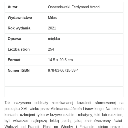
Autor
Ossendowski Ferdynand Antoni
Wydawnictwo
Miles
Rok wydania
2021
Oprawa
miękka
Liczba stron
254
Format
14.5 x 20.5 cm
Numer ISBN
978-83-66715-39-4
Tak nazywano oddziały niezrównanej kawalerii sformowanej na
początku XVII wieku przez Aleksandra Józefa Lisowskiego. Na lekkich
koniach, uzbrojeni tylko w krzywe szable i rohatyny, łuki lub rusznice,
byli wówczas najlepszą lekką jazdą, jaką znał ówczesny świat.
Walczyli od Francji, Rosji po Włochy i Finlandię, siejąc grozę i