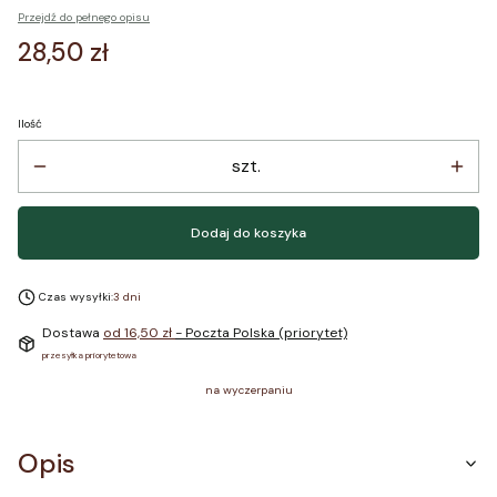
Przejdź do pełnego opisu
Cena
28,50 zł
Ilość
szt.
Dodaj do koszyka
Czas wysyłki:
3 dni
Dostawa
od 16,50 zł
- Poczta Polska (priorytet)
przesyłka priorytetowa
na wyczerpaniu
Opis