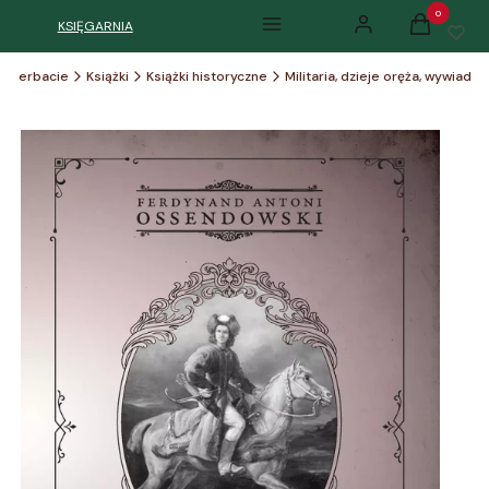
Produkty w k
KSIĘGARNIA
Menu
Zaloguj się
Koszyk
zy Herbacie
Książki
Książki historyczne
Militaria, dzieje oręża, wywiad