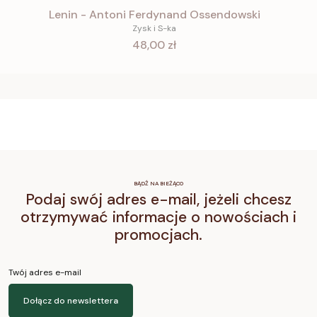
Lenin - Antoni Ferdynand Ossendowski
Zysk i S-ka
Cena
48,00 zł
BĄDŹ NA BIEŻĄCO
Podaj swój adres e-mail, jeżeli chcesz
otrzymywać informacje o nowościach i
promocjach.
Twój adres e-mail
Dołącz do newslettera