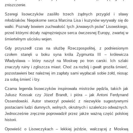
zniszczenie.
Szeregi lisowczyków zasiliło trzech żądnych przygód i sławy
młodziaków. Niepokorne serca Marcina Lisa i kuzynów wyrywały się do
walki. Poznały bowiem zuchwałość tych „krwawych psów” Lisowskiego,
przed którymi drżały najmężniejsze serca ówczesnej Europy, zwartej w
śmiertelnym uścisku wojen.
Gdy przyszedł czas na służbę Rzeczpospolitej, z podniesionym
czołem stanęli u boku syna króla Zygmunta III – królewicza
Władysława – który ruszył na Moskwę po tron carski. Ich szlaki
znaczyły ruiny i zgliszcza miast. Choć za rozbój i gwałt groziła śmierć,
pozostawieni bez należnej im zapłaty sami wypłacali sobie żołd, niosąc
za sobą śmierć i łzy.
Czarna legenda lisowczyków inspirowała mistrzów pędzla, takich jak
Juliusz Kossak czy Józef Brandt, i pióra – jak Antoni Ferdynand
Ossendowski. Autor stworzył powieść z niezwykle sugestywnymi
postaciami ludzi dumnych, wolnych, okrutnych i szaleńczo odważnych.
Jednocześnie zręcznie poprowadził przez jakże ważną część polskiej
historii.
Opowieść o Lisowczykach – lekkiej jeździe, walczącej z Moskwą