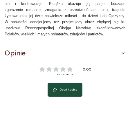
ale i kontrowersje. Książka ukazuje jej pasje, budzące
zgorszenie romanse, zmagania z przeciwnościami losu, tragedie
życiowe oraz jej dwie największe miłości - do dzieci i do Ojczyzny.
W opowieści odnajdujemy też przejmujący obraz chylącej się ku
upadkowi Rzeczypospolitej Obojga Narodów, skonfliktowanych
Polaków, wielkich i małych bohaterów, zdrajców i patriotów.
Opinie
0.00
Liczba ocen: 0
Oceń i opisz