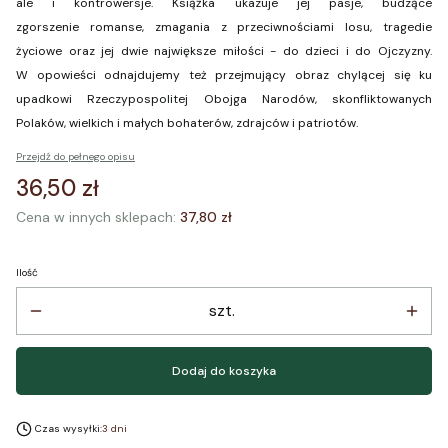
ale i kontrowersje. Książka ukazuje jej pasje, budzące
zgorszenie romanse, zmagania z przeciwnościami losu, tragedie
życiowe oraz jej dwie największe miłości - do dzieci i do Ojczyzny.
W opowieści odnajdujemy też przejmujący obraz chylącej się ku
upadkowi Rzeczypospolitej Obojga Narodów, skonfliktowanych
Polaków, wielkich i małych bohaterów, zdrajców i patriotów.
Przejdź do pełnego opisu
Cena
36,50 zł
Cena w innych sklepach:
37,80 zł
Ilość
szt.
Dodaj do koszyka
Czas wysyłki:
3 dni