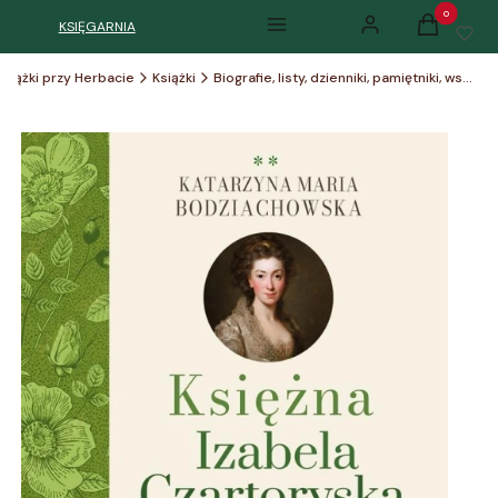
Produkty w k
KSIĘGARNIA
Menu
Zaloguj się
Koszyk
Książki przy Herbacie
Książki
Biografie, listy, dzienniki, pamiętniki, wspomnienia, GENEALOGIA