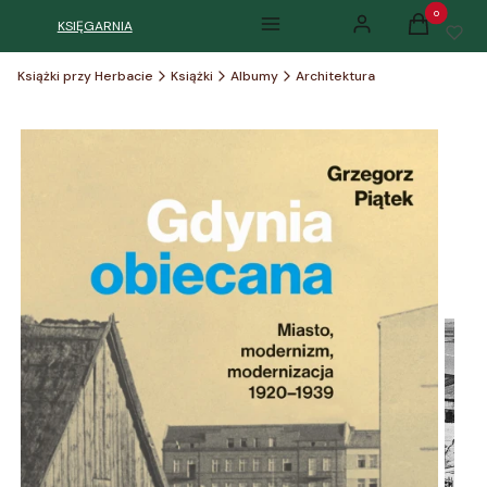
Produkty w k
KSIĘGARNIA
Menu
Zaloguj się
Koszyk
Książki przy Herbacie
Książki
Albumy
Architektura