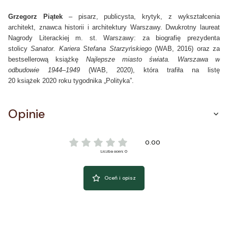
Grzegorz Piątek
– pisarz, publicysta, krytyk, z wykształcenia
architekt, znawca historii i architektury Warszawy. Dwukrotny laureat
Nagrody Literackiej m. st. Warszawy: za biografię prezydenta
stolicy
Sanator. Kariera Stefana Starzyńskiego
(WAB, 2016) oraz za
bestsellerową książkę
Najlepsze miasto świata. Warszawa w
odbudowie 1944–1949
(WAB, 2020), która trafiła na listę
20 książek 2020 roku tygodnika „Polityka”.
Opinie
0.00
Liczba ocen: 0
Oceń i opisz