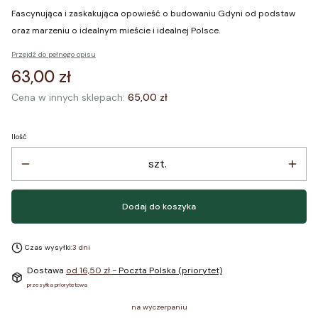
Fascynująca i zaskakująca opowieść o budowaniu Gdyni od podstaw
oraz marzeniu o idealnym mieście i idealnej Polsce.
Przejdź do pełnego opisu
Cena
63,00 zł
Cena w innych sklepach:
65,00 zł
Ilość
szt.
Dodaj do koszyka
Czas wysyłki:
3 dni
Dostawa
od 16,50 zł
- Poczta Polska (priorytet)
przesyłka priorytetowa
na wyczerpaniu