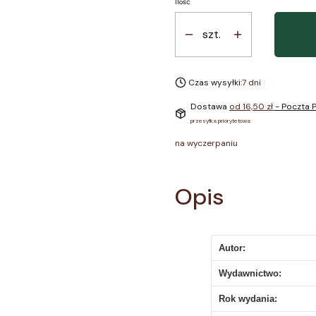
Ilość
szt.
Czas wysyłki:
7 dni
Dostawa
od 16,50 zł
- Poczta P
przesyłka priorytetowa
na wyczerpaniu
Opis
Autor:
Wydawnictwo:
Rok wydania: