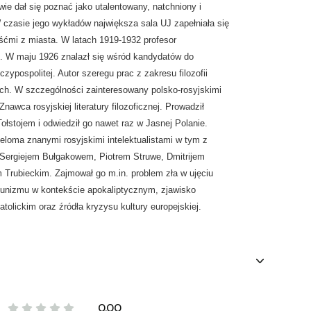
ie dał się poznać jako utalentowany, natchniony i
czasie jego wykładów największa sala UJ zapełniała się
ośćmi z miasta. W latach 1919-1932 profesor
o. W maju 1926 znalazł się wśród kandydatów do
ypospolitej. Autor szeregu prac z zakresu filozofii
ńskich. W szczególności zainteresowany polsko-rosyjskimi
nawca rosyjskiej literatury filozoficznej. Prowadził
łstojem i odwiedził go nawet raz w Jasnej Polanie.
eloma znanymi rosyjskimi intelektualistami w tym z
 Sergiejem Bułgakowem, Piotrem Struwe, Dmitrijem
Trubieckim. Zajmował go m.in. problem zła w ujęciu
munizmu w kontekście apokaliptycznym, zjawisko
tolickim oraz źródła kryzysu kultury europejskiej.
0.00