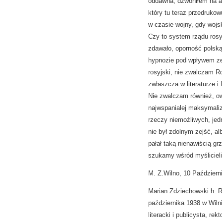
oddawna; dzwoniłem na al
który tu teraz przedrukow
w czasie wojny, gdy wojs
Czy to system rządu rosyj
zdawało, oporność polską
hypnozie pod wpływem zet
rosyjski, nie zwalczam Ro
zwłaszcza w literaturze i
Nie zwalczam również, ow
najwspanialej maksymaliz
rzeczy niemożliwych, jed
nie był zdolnym zejść, a
pałał taką nienawiścią 
szukamy wśród myślicieli 
M. Z.Wilno, 10 Październ
Marian Zdziechowski h. R
października 1938 w Wilnie) 
literacki i publicysta, re