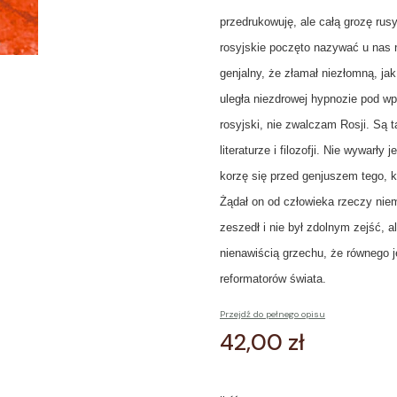
przedrukowuję, ale całą grozę rus
rosyjskie poczęto nazywać u nas 
genjalny, że złamał niezłomną, ja
uległa niezdrowej hypnozie pod w
rosyjski, nie zwalczam Rosji. Są 
literaturze i filozofji. Nie wywar
korzę się przed genjuszem tego, k
Żądał on od człowieka rzeczy niem
zeszedł i nie był zdolnym zejść, 
nienawiścią grzechu, że równego 
reformatorów świata.
Przejdź do pełnego opisu
Cena
42,00 zł