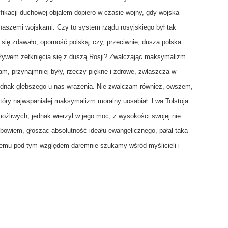
yfikacji duchowej objąłem dopiero w czasie wojny, gdy wojska
naszemi wojskami. Czy to system rządu rosyjskiego był tak
k się zdawało, oporność polską, czy, przeciwnie, dusza polska
pływem zetknięcia się z duszą Rosji? Zwalczając maksymalizm
tam, przynajmniej były, rzeczy piękne i zdrowe, zwłaszcza w
ły jednak głębszego u nas wrażenia. Nie zwalczam również, owszem,
tóry najwspanialej maksymalizm moralny uosabiał  Lwa Tołstoja.
ożliwych, jednak wierzył w jego moc; z wysokości swojej nie
albowiem, głosząc absolutność ideału ewangelicznego, pałał taką
jemu pod tym względem daremnie szukamy wśród myślicieli i