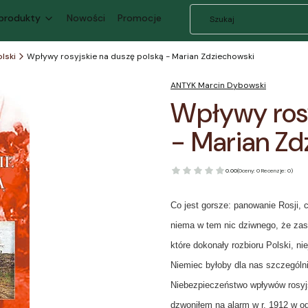
 produkty
Nowości
Promocje
olski
Wpływy rosyjskie na duszę polską - Marian Zdziechowski
ANTYK Marcin Dybowski
Wpływy rosy
- Marian Zd
0.00
(Oceny: 0 Recenzje: 0)
Co jest gorsze: panowanie Rosji, 
niema w tem nic dziwnego, że zas
które dokonały rozbioru Polski, n
Niemiec byłoby dla nas szczególni
Niebezpieczeństwo wpływów rosyj
dzwoniłem na alarm w r. 1912 w od