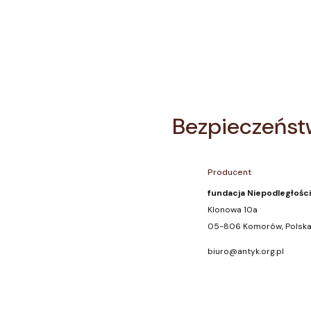
Bezpieczeńst
Producent
fundacja Niepodległośc
Klonowa 10a
05-806 Komorów, Polsk
biuro@antyk.org.pl