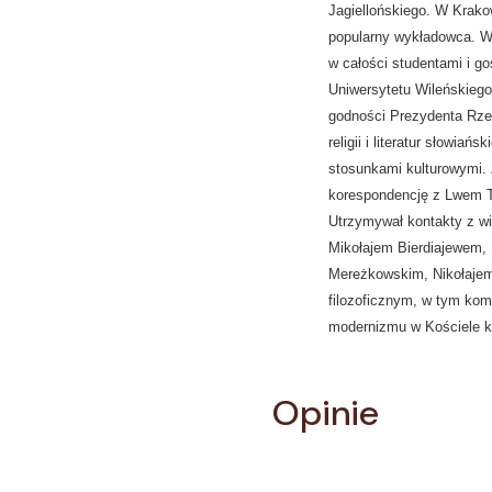
Jagiellońskiego. W Krakow
popularny wykładowca. W 
w całości studentami i g
Uniwersytetu Wileńskieg
godności Prezydenta Rzecz
religii i literatur słowia
stosunkami kulturowymi. Z
korespondencję z Lwem To
Utrzymywał kontakty z wi
Mikołajem Bierdiajewem,
Mereżkowskim, Nikołajem 
filozoficznym, w tym ko
modernizmu w Kościele ka
Opinie