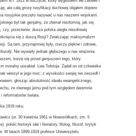
arm w r. 1912 w odczycie, który wygłosiłem we Lwowie i
uję, ale całą grozę rusyfikacji duchowej objąłem dopiero
ka rosyjskie poczęto nazywać u nas naszemi wojskami.
skiego był tak genjalny, że złamał niezłomną, jak się
, czy, przeciwnie, dusza polska uległa niezdrowej
knięcia się z duszą Rosji? Zwalczając maksymalizm
sji. Są tam, przynajmniej były, rzeczy piękne i zdrowe,
 filozofji. Nie wywarły jednak głębszego u nas wrażenia.
szem, korzę się przed genjuszem tego, który
m moralny uosabiał  Lwa Tołstoja. Żądał on od człowieka
nak wierzył w jego moc; z wysokości swojej nie zeszedł i
lbowiem, głosząc absolutność ideału ewangelicznego,
grzechu, że równego jemu pod tym względem daremnie
i reformatorów świata.
ika 1919 roku.
awicz (ur. 30 kwietnia 1861 w Nowosiółkach, zm. 5
 polski historyk idei i literatury, filolog, filozof, krytyk
ktor. W latach 1899-1919 profesor Uniwersytetu