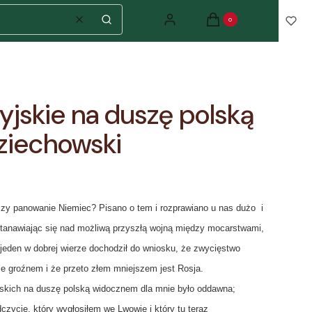
Produkty w koszyku: 0. Zo
Zaloguj się
Koszyk
Wyczyść
Szukaj
jskie na duszę polską
ziechowski
czy panowanie Niemiec? Pisano o tem i rozprawiano u nas dużo  i
tanawiając się nad możliwą przyszłą wojną między mocarstwami,
iejeden w dobrej wierze dochodził do wniosku, że zwycięstwo
e groźnem i że przeto złem mniejszem jest Rosja.
skich na duszę polską widocznem dla mnie było oddawna;
czycie, który wygłosiłem we Lwowie i który tu teraz