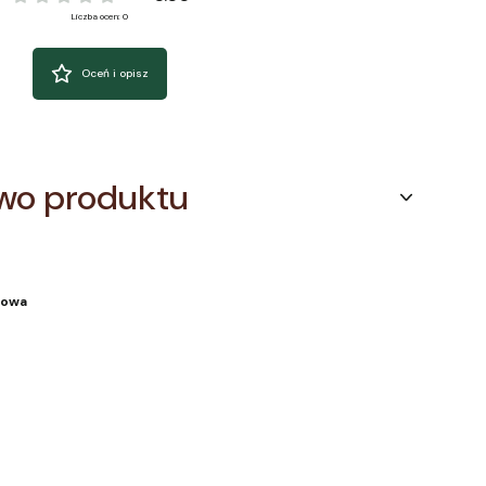
Liczba ocen: 0
Oceń i opisz
wo produktu
iowa
a