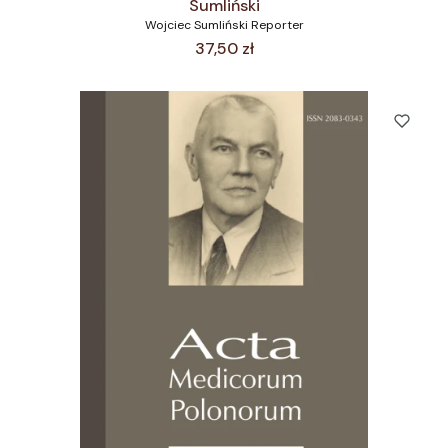
Sumliński
Wojciec Sumliński Reporter
Cena
37,50 zł