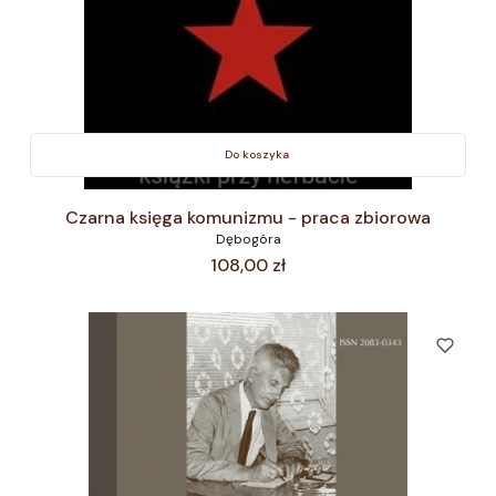
Do koszyka
Czarna księga komunizmu - praca zbiorowa
Dębogóra
Cena
108,00 zł