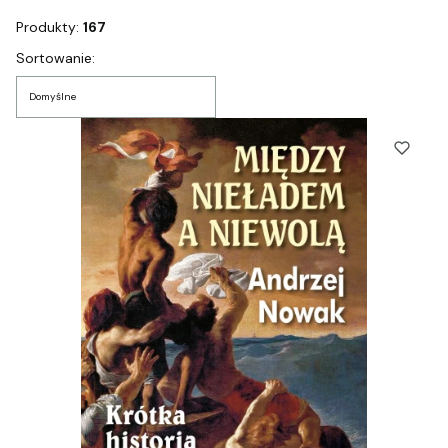
Produkty:
167
Lista produktów
Sortowanie:
Domyślne