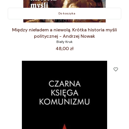
Do koszyka
Między nieładem a niewolą. Krótka historia myśli
politycznej - Andrzej Nowak
Biały Kruk
Cena
48,00 zł