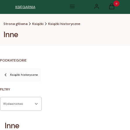
Produkty w k
KSIĘGARNIA
Menu
Zaloguj się
Koszyk
Strona główna
Książki
Książki historyczne
Inne
PODKATEGORIE
Książki historyczne
FILTRY
Wydawnictwo
Koniec filtrów
Inne