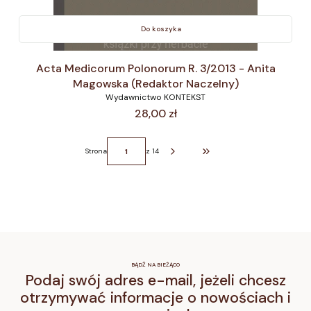
Do koszyka
Acta Medicorum Polonorum R. 3/2013 - Anita
Magowska (Redaktor Naczelny)
Wydawnictwo KONTEKST
Cena
28,00 zł
Strona
z 14
Przejdź do ostatniej strony z 
BĄDŹ NA BIEŻĄCO
Podaj swój adres e-mail, jeżeli chcesz
otrzymywać informacje o nowościach i