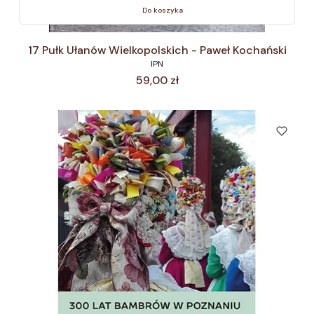
Do koszyka
17 Pułk Ułanów Wielkopolskich - Paweł Kochański
IPN
Cena
59,00 zł