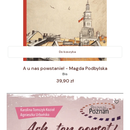
Do koszyka
A u nas powstanie! - Magda Podbylska
Bis
Cena
39,90 zł