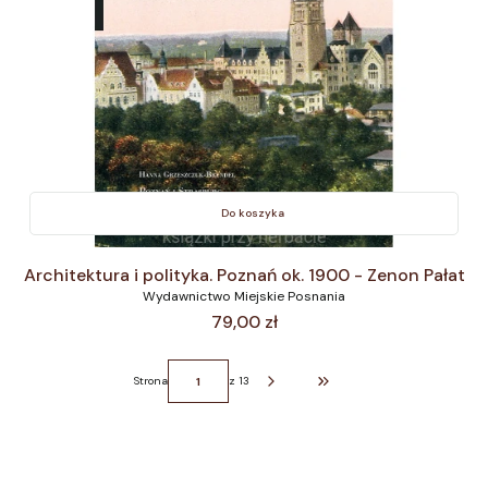
Do koszyka
Architektura i polityka. Poznań ok. 1900 - Zenon Pałat
Wydawnictwo Miejskie Posnania
Cena
79,00 zł
Strona
z 13
Przejdź do ostatniej strony z 