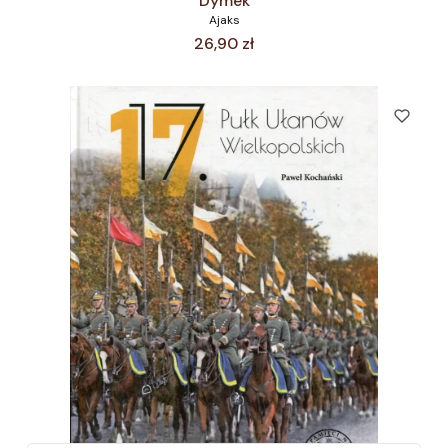
Dymek
Ajaks
Cena
26,90 zł