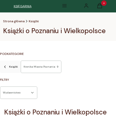
Produkty w k
KSIĘGARNIA
Menu
Zaloguj się
Koszyk
Strona główna
Książki
Książki o Poznaniu i Wielkopolsce
PODKATEGORIE
Książki
Kronika Miasta Poznania
9
FILTRY
Wydawnictwo
Koniec filtrów
Książki o Poznaniu i Wielkopolsce