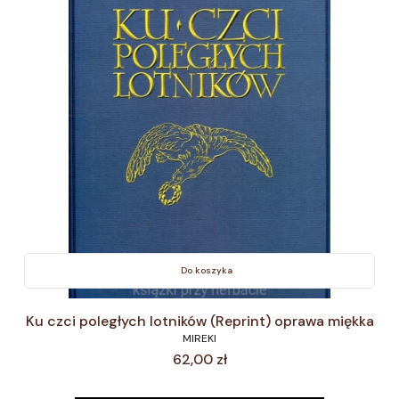
Do koszyka
Ku czci poległych lotników (Reprint) oprawa miękka
MIREKI
Cena
62,00 zł