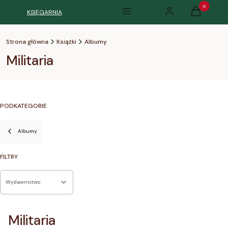
Produkty w k
KSIĘGARNIA
Menu
Zaloguj się
Koszyk
Strona główna
Książki
Albumy
Militaria
PODKATEGORIE
Albumy
FILTRY
Wydawnictwo
Koniec filtrów
Militaria