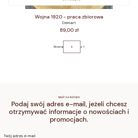
Wojna 1920 - praca zbiorowa
Demart
Cena
89,00 zł
Strona
z 1
BĄDŹ NA BIEŻĄCO
Podaj swój adres e-mail, jeżeli chcesz
otrzymywać informacje o nowościach i
promocjach.
Twój adres e-mail