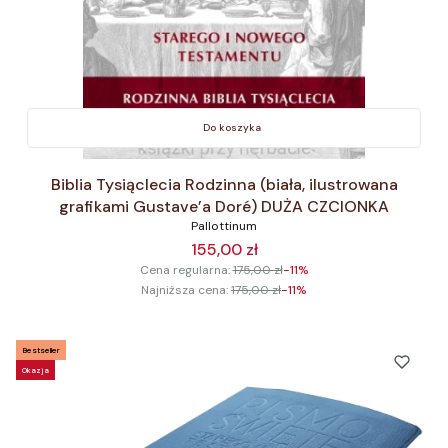
Do koszyka
Biblia Tysiąclecia Rodzinna (biała, ilustrowana
grafikami Gustave’a Doré) DUŻA CZCIONKA
Pallottinum
155,00 zł
Cena regularna:
175,00 zł
-11%
Najniższa cena:
175,00 zł
-11%
Bestseller
Okazja