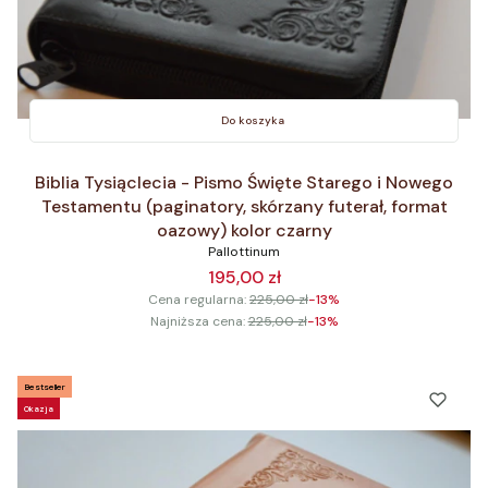
Do koszyka
Biblia Tysiąclecia - Pismo Święte Starego i Nowego
Testamentu (paginatory, skórzany futerał, format
oazowy) kolor czarny
Pallottinum
195,00 zł
Cena regularna:
225,00 zł
-13%
Najniższa cena:
225,00 zł
-13%
Bestseller
Okazja