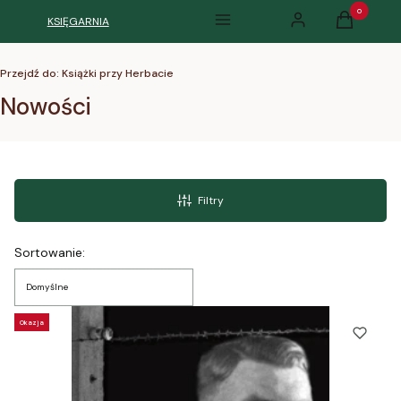
Produkty w k
KSIĘGARNIA
Menu
Zaloguj się
Koszyk
Przejdź do:
Książki przy Herbacie
Nowości
Filtry
Lista produktów
Sortowanie:
Domyślne
Okazja