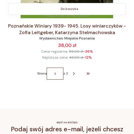
Do koszyka
Poznańskie Winiary 1939- 1945. Losy winiarczyków -
Zofia Leitgeber, Katarzyna Stelmachowska
Wydawnictwo Miejskie Posnania
38,00 zł
Cena regularna:
59,00 zł
-36%
Najniższa cena:
43,00 zł
-12%
Strona
z 2
Przejdź do ostatniej strony z p
BĄDŹ NA BIEŻĄCO
Podaj swój adres e-mail, jeżeli chcesz