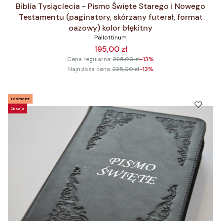
Biblia Tysiąclecia - Pismo Święte Starego i Nowego
Testamentu (paginatory, skórzany futerał, format
oazowy) kolor błękitny
Pallottinum
195,00 zł
Cena regularna:
225,00 zł
-13%
Najniższa cena:
225,00 zł
-13%
Bestseller
Okazja