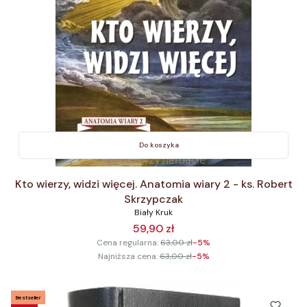
Do koszyka
Kto wierzy, widzi więcej. Anatomia wiary 2 - ks. Robert
Skrzypczak
Biały Kruk
59,90 zł
Cena regularna:
63,00 zł
-5%
Najniższa cena:
63,00 zł
-5%
Bestseller