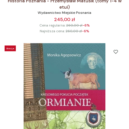
Historia Poznania - Przemysław Matusik (tomy 1-4 w
etui)
Wydawnictwo Miejskie Posnania
245,00 zł
Cena regularna:
260,00 zł
-6%
Najniższa cena:
260,00 zł
-6%
Okazja