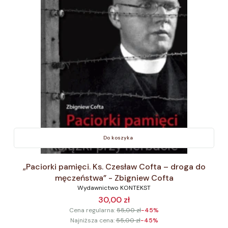
Do koszyka
„Paciorki pamięci. Ks. Czesław Cofta – droga do
męczeństwa” - Zbigniew Cofta
Wydawnictwo KONTEKST
30,00 zł
Cena regularna:
55,00 zł
-45%
Najniższa cena:
55,00 zł
-45%