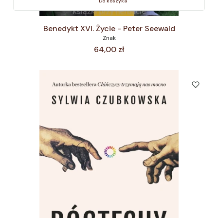
Do koszyka
Benedykt XVI. Życie - Peter Seewald
Znak
Cena
64,00 zł