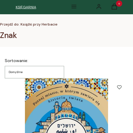
Produkty w k
KSIĘGARNIA
Menu
Zaloguj się
Koszyk
Przejdź do:
Książki przy Herbacie
Znak
Lista produktów
Sortowanie:
Domyślne