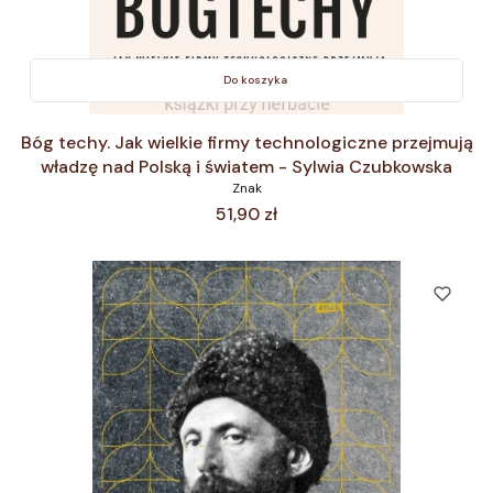
Do koszyka
Bóg techy. Jak wielkie firmy technologiczne przejmują
władzę nad Polską i światem - Sylwia Czubkowska
Znak
Cena
51,90 zł