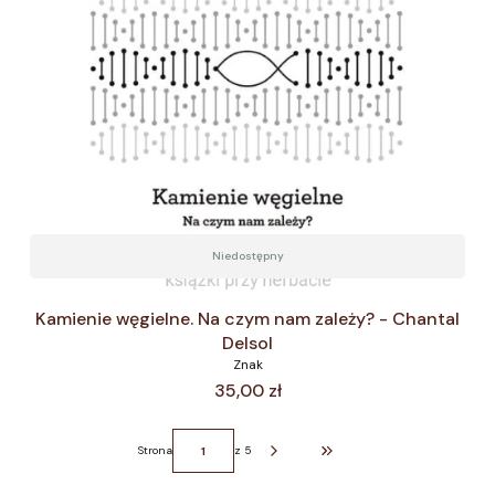
Niedostępny
Kamienie węgielne. Na czym nam zależy? - Chantal
Delsol
Znak
Cena
35,00 zł
Strona
z 5
Przejdź do ostatniej strony z p