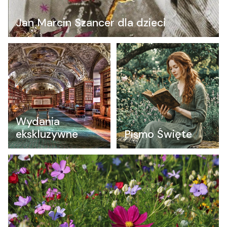
Jan Marcin Szancer dla dzieci
Wydania
ekskluzywne
Pismo Święte