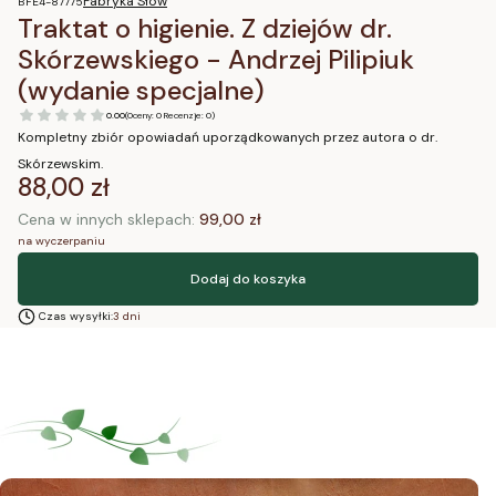
Fabryka Słów
BFE4-87775
Traktat o higienie. Z dziejów dr.
Skórzewskiego - Andrzej Pilipiuk
(wydanie specjalne)
0.00
(Oceny: 0 Recenzje: 0)
Kompletny zbiór opowiadań uporządkowanych przez autora o dr.
Skórzewskim.
Cena
88,00 zł
Cena w innych sklepach:
99,00 zł
na wyczerpaniu
Dodaj do koszyka
Czas wysyłki:
3 dni
Blog