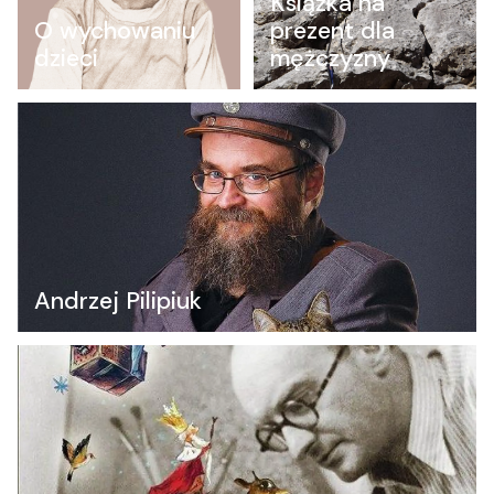
Książka na
O wychowaniu
prezent dla
dzieci
mężczyzny
Andrzej Pilipiuk