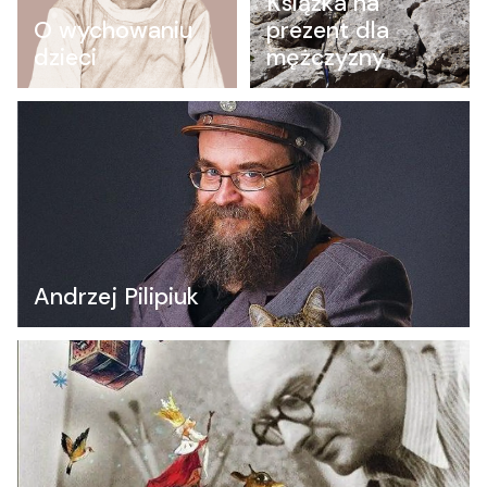
Książka na
O wychowaniu
prezent dla
dzieci
mężczyzny
Andrzej Pilipiuk