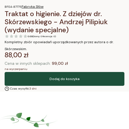
Fabryka Słów
BFE4-87775
Traktat o higienie. Z dziejów dr.
Skórzewskiego - Andrzej Pilipiuk
(wydanie specjalne)
0.00
(Oceny: 0 Recenzje: 0)
Kompletny zbiór opowiadań uporządkowanych przez autora o dr.
Skórzewskim.
Cena
88,00 zł
Cena w innych sklepach:
99,00 zł
na wyczerpaniu
Dodaj do koszyka
Czas wysyłki:
3 dni
Blog