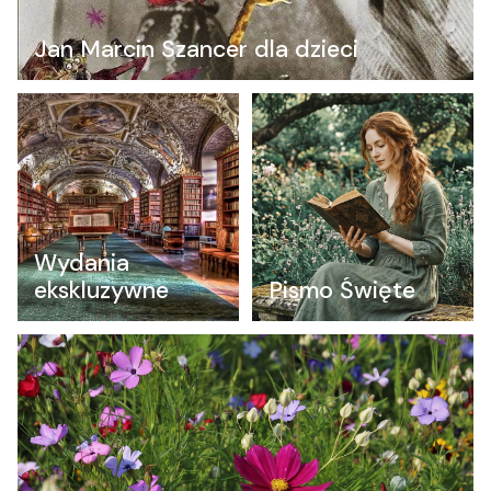
Jan Marcin Szancer dla dzieci
Wydania
ekskluzywne
Pismo Święte