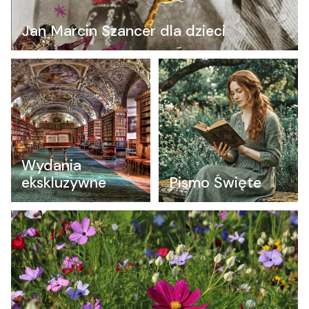
Jan Marcin Szancer dla dzieci
Wydania
ekskluzywne
Pismo Święte