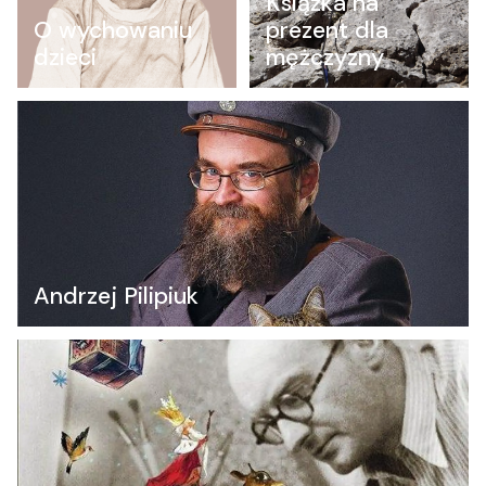
Książka na
O wychowaniu
prezent dla
dzieci
mężczyzny
Andrzej Pilipiuk