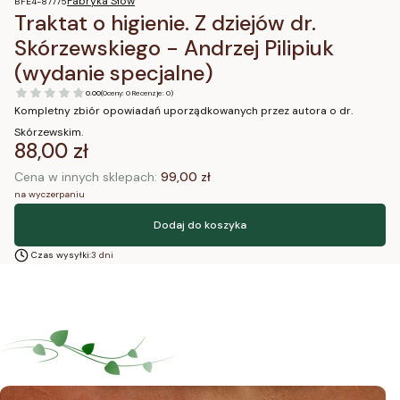
Fabryka Słów
BFE4-87775
Traktat o higienie. Z dziejów dr.
Skórzewskiego - Andrzej Pilipiuk
(wydanie specjalne)
0.00
(Oceny: 0 Recenzje: 0)
Kompletny zbiór opowiadań uporządkowanych przez autora o dr.
Skórzewskim.
Cena
88,00 zł
Cena w innych sklepach:
99,00 zł
na wyczerpaniu
Dodaj do koszyka
Czas wysyłki:
3 dni
Blog