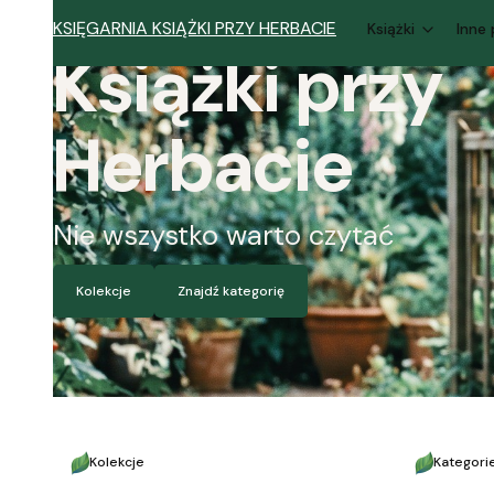
KSIĘGARNIA KSIĄŻKI PRZY HERBACIE
Książki
Inne
Książki przy
Herbacie
Nie wszystko warto czytać
Kolekcje
Znajdź kategorię
Kolekcje
Kategori