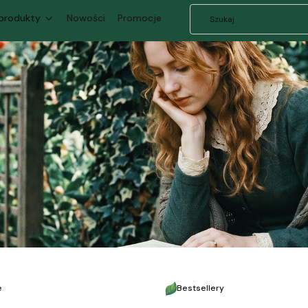
 produkty
Nowości
Promocje
e
Bestsellery