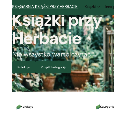
KSIĘGARNIA KSIĄŻKI PRZY HERBACIE
Książki
Inne
Książki przy
Herbacie
Nie wszystko warto czytać
Kolekcje
Znajdź kategorię
Kolekcje
Kategori