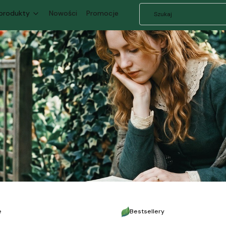
 produkty
Nowości
Promocje
e
Bestsellery