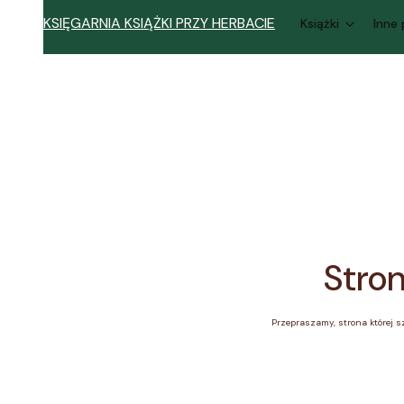
KSIĘGARNIA KSIĄŻKI PRZY HERBACIE
Książki
Inne
Stron
Przepraszamy, strona której sz