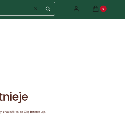
Produkty w koszyku: 0. Zo
Zaloguj się
Koszyk
Wyczyść
Szukaj
tnieje
 znaleźć to, co Cię interesuje.