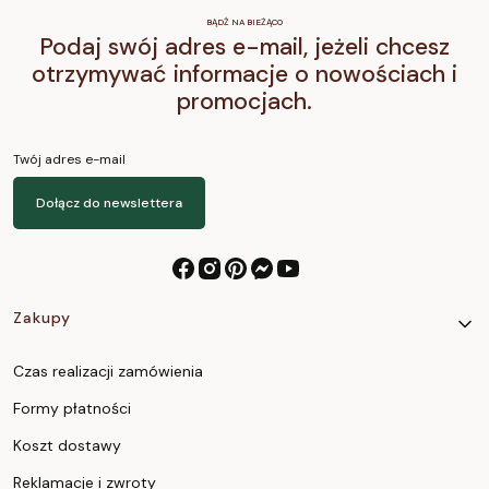
BĄDŹ NA BIEŻĄCO
Podaj swój adres e-mail, jeżeli chcesz
otrzymywać informacje o nowościach i
promocjach.
Twój adres e-mail
Dołącz do newslettera
Linki w stopce
Zakupy
Czas realizacji zamówienia
Formy płatności
Koszt dostawy
Reklamacje i zwroty