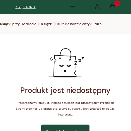
Produkty w k
KSIĘGARNIA
Menu
Zaloguj się
Koszyk
Książki przy Herbacie
Książki
Kultura kontra antykultura
Produkt jest niedostępny
Przepraszamy, produkt, którego szukasz jest niedostępny. Przejdź do
Strony głównej lub skorzystaj z wyszukiwarki, żeby znaleźć to, co Cię
interesuje.